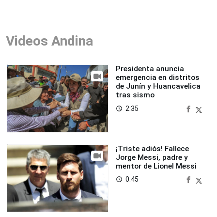
Videos Andina
Presidenta anuncia
emergencia en distritos
de Junín y Huancavelica
tras sismo
2:35
access_time
¡Triste adiós! Fallece
Jorge Messi, padre y
mentor de Lionel Messi
0:45
access_time