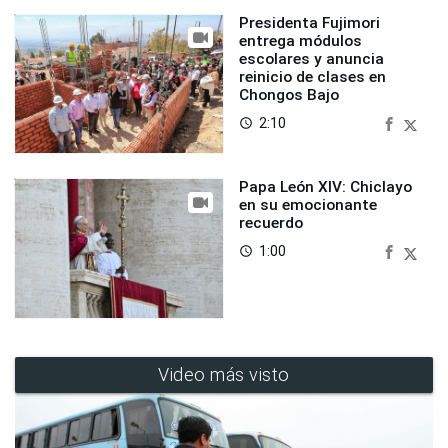
Presidenta Fujimori
entrega módulos
escolares y anuncia
reinicio de clases en
Chongos Bajo
2:10
access_time
Papa León XIV: Chiclayo
en su emocionante
recuerdo
1:00
access_time
Video más visto