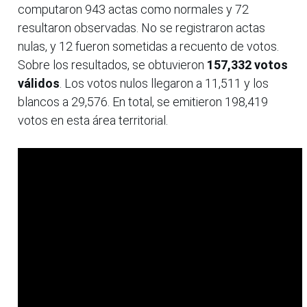
computaron 943 actas como normales y 72
resultaron observadas. No se registraron actas
nulas, y 12 fueron sometidas a recuento de votos.
Sobre los resultados, se obtuvieron
157,332 votos
válidos
. Los votos nulos llegaron a 11,511 y los
blancos a 29,576. En total, se emitieron 198,419
votos en esta área territorial.