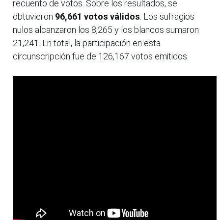
recuento de votos. Sobre los resultados, se
obtuvieron
96,661 votos válidos
. Los sufragios
nulos alcanzaron los 8,265 y los blancos sumaron
21,241. En total, la participación en esta
circunscripción fue de 126,167 votos emitidos.