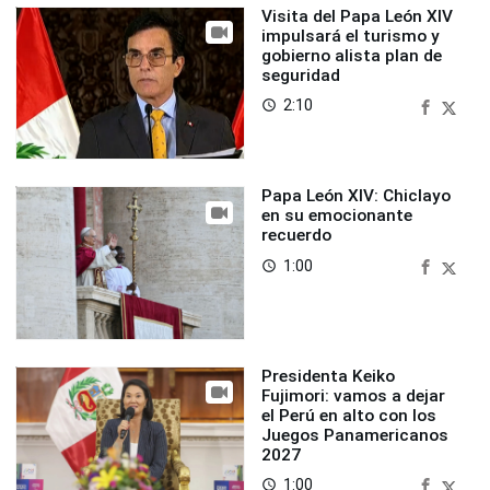
Visita del Papa León XIV
impulsará el turismo y
gobierno alista plan de
seguridad
2:10
access_time
Papa León XIV: Chiclayo
en su emocionante
recuerdo
1:00
access_time
Presidenta Keiko
Fujimori: vamos a dejar
el Perú en alto con los
Juegos Panamericanos
2027
1:00
access_time