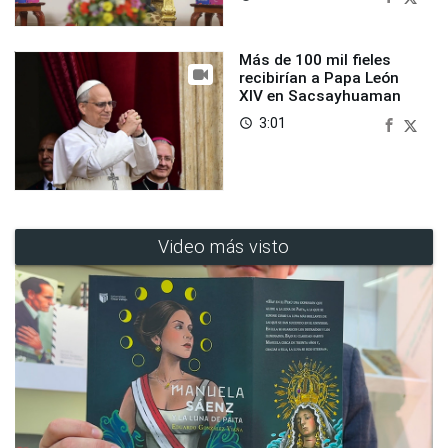
Más de 100 mil fieles
recibirían a Papa León
XIV en Sacsayhuaman
3:01
access_time
Video más visto