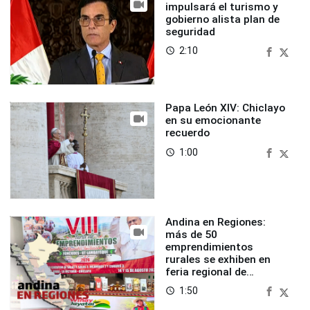
impulsará el turismo y
gobierno alista plan de
seguridad
2:10
access_time
Papa León XIV: Chiclayo
en su emocionante
recuerdo
1:00
access_time
Andina en Regiones:
más de 50
emprendimientos
rurales se exhiben en
feria regional de
Foncodes
1:50
access_time