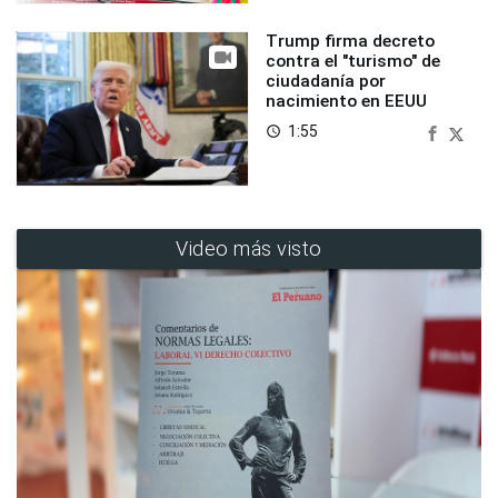
Trump firma decreto
contra el "turismo" de
ciudadanía por
nacimiento en EEUU
1:55
access_time
Video más visto