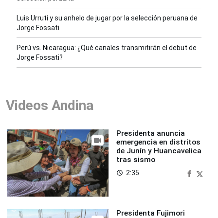
Luis Urruti y su anhelo de jugar por la selección peruana de
Jorge Fossati
Perú vs. Nicaragua: ¿Qué canales transmitirán el debut de
Jorge Fossati?
Videos Andina
Presidenta anuncia
emergencia en distritos
de Junín y Huancavelica
tras sismo
2:35
access_time
Presidenta Fujimori