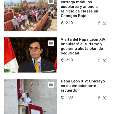
entrega módulos
escolares y anuncia
reinicio de clases en
Chongos Bajo
2:10
access_time
Visita del Papa León XIV
impulsará el turismo y
gobierno alista plan de
seguridad
2:10
access_time
Papa León XIV: Chiclayo
en su emocionante
recuerdo
1:00
access_time