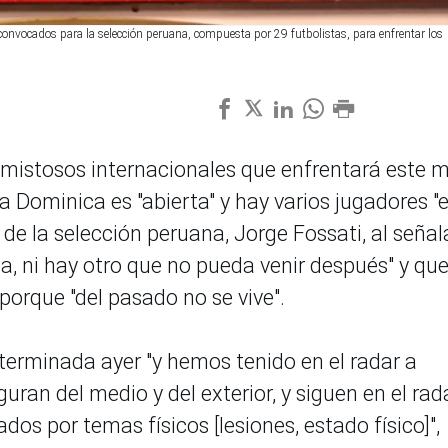
e convocados para la selección peruana, compuesta por 29 futbolistas, para enfrentar los
amistosos internacionales que enfrentará este 
a Dominica es "abierta" y hay varios jugadores "e
o de la selección peruana, Jorge Fossati, al señal
la, ni hay otro que no pueda venir después" y qu
porque "del pasado no se vive".
e terminada ayer "y hemos tenido en el radar a
ran del medio y del exterior, y siguen en el rada
os por temas físicos [lesiones, estado físico]",