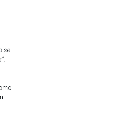
o se
s"
,
—como
en