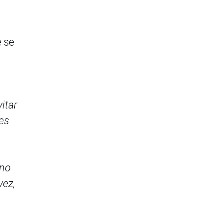
e se
itar
bes
 no
vez,