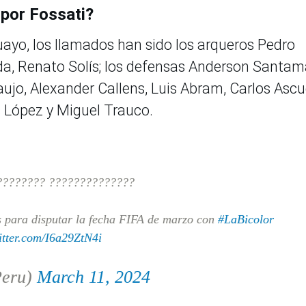
por Fossati?
uayo, los llamados han sido los arqueros Pedro
a, Renato Solís; los defensas Anderson Santama
aujo, Alexander Callens, Luis Abram, Carlos Ascu
s López y Miguel Trauco.
???????? ??????????????
 para disputar la fecha FIFA de marzo con
#LaBicolor
itter.com/I6a29ZtN4i
Peru)
March 11, 2024