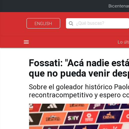
Bicentenar
ENGLISH
menu
Lo úl
Fossati: "Acá nadie está
que no pueda venir des
Sobre el goleador histórico Paol
recontracompetitivo y espero co