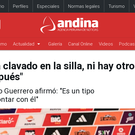
io
Perfiles
Especiales
Normas legales
Turismo
arrow_drop_down
timo
Actualidad
Galería
Canal Online
Videos
Podcas
 clavado en la silla, ni hay otro
pués"
o Guerrero afirmó: "Es un tipo
ntar con él"