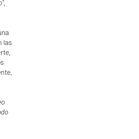
o"
,
guna
n las
rte,
os
nte,
eo
ado