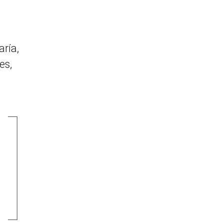
ría,
es,