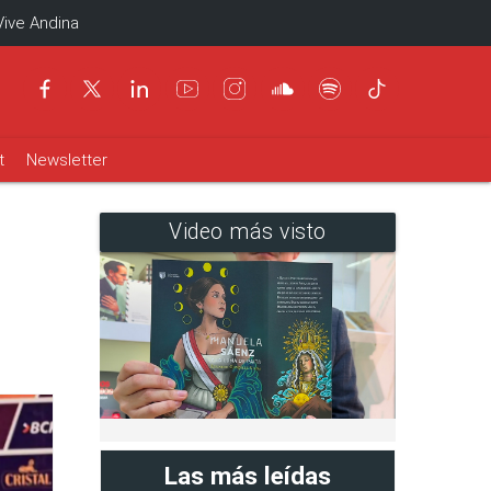
Vive Andina
t
Newsletter
Video más visto
Las más leídas