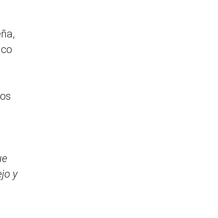
eña,
nco
los
ue
jo y