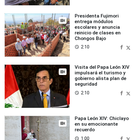
Presidenta Fujimori
entrega módulos
escolares y anuncia
reinicio de clases en
Chongos Bajo
2:10
access_time
Visita del Papa León XIV
impulsará el turismo y
gobierno alista plan de
seguridad
2:10
access_time
Papa León XIV: Chiclayo
en su emocionante
recuerdo
1:00
access_time