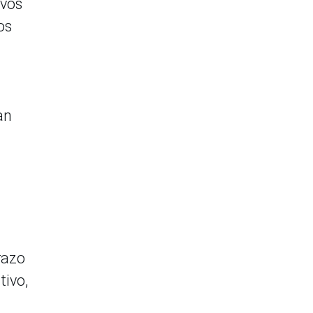
ivos
os
an
razo
tivo,