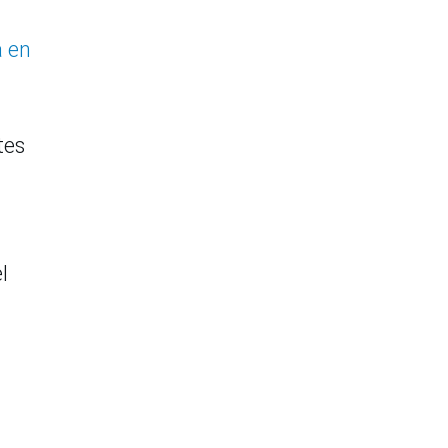
a en
tes
l