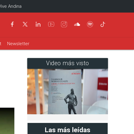
Vive Andina
t
Newsletter
Video más visto
Las más leídas