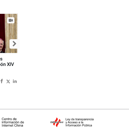
es
eón XIV