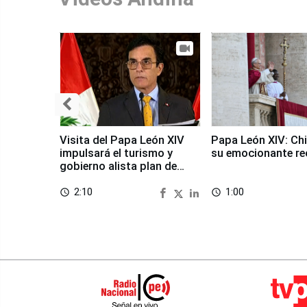
Visita del Papa León XIV
Papa León XIV: Chi
impulsará el turismo y
su emocionante re
gobierno alista plan de
seguridad
2:10
1:00
access_time
access_time