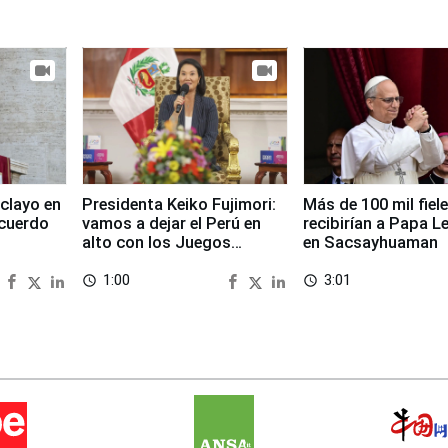
clayo en
Presidenta Keiko Fujimori:
Más de 100 mil fiel
cuerdo
vamos a dejar el Perú en
recibirían a Papa L
alto con los Juegos
en Sacsayhuaman
Panamericanos 2027
1:00
3:01
access_time
access_time