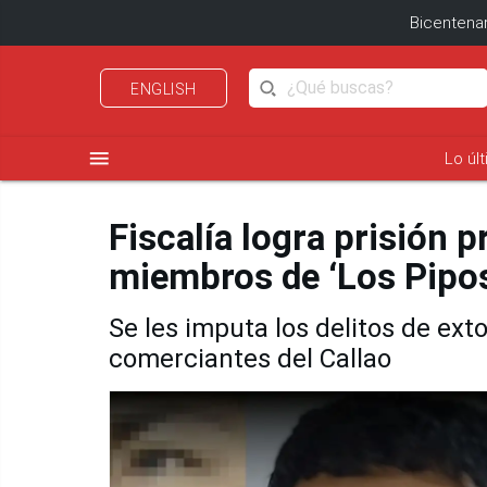
Bicentenar
ENGLISH
menu
Lo úl
Fiscalía logra prisión 
miembros de ‘Los Pipo
Se les imputa los delitos de exto
comerciantes del Callao