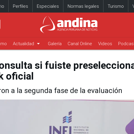
io
Perfiles
Especiales
Normas legales
Turismo
arrow_drop_down
timo
Actualidad
Galería
Canal Online
Videos
Podcas
onsulta si fuiste preseleccion
 oficial
on a la segunda fase de la evaluación