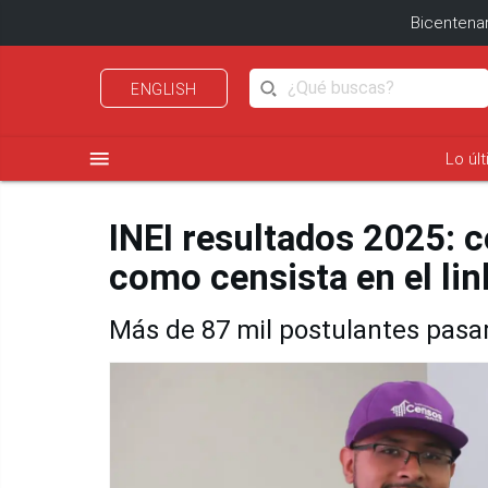
Bicentenar
ENGLISH
menu
Lo úl
INEI resultados 2025: c
como censista en el link
Más de 87 mil postulantes pasar