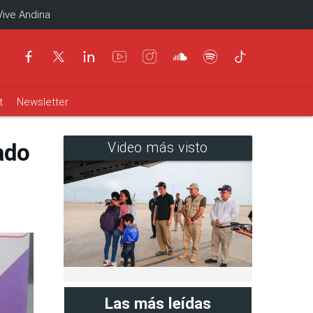
Vive Andina
t
Newsletter
ado
Video más visto
Las más leídas