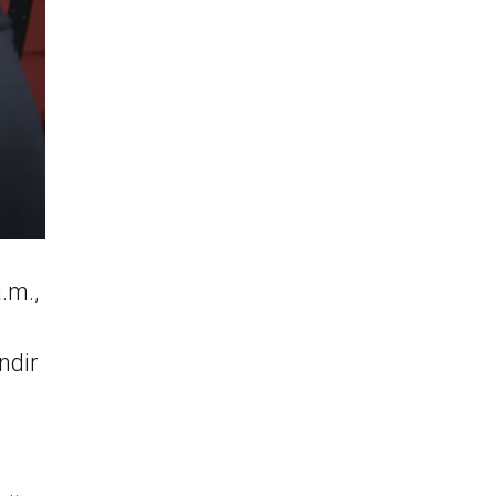
.m.,
a
ndir