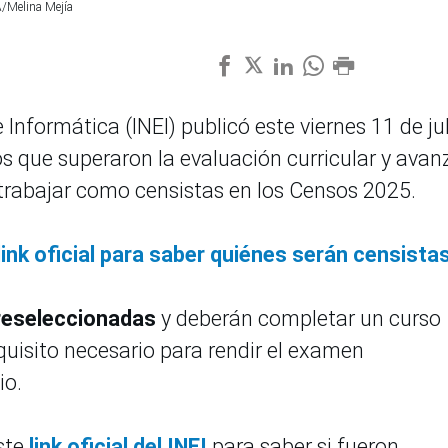
A/Melina Mejía
 Informática (INEI) publicó este viernes 11 de jul
os que superaron la evaluación curricular y ava
 trabajar como censistas en los Censos 2025.
link oficial para saber quiénes serán censista
reseleccionadas
y deberán completar un curso
quisito necesario para rendir el examen
io.
ste
link oficial del INEI
para saber si fueron