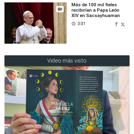
Más de 100 mil fieles
recibirían a Papa León
XIV en Sacsayhuaman
3:01
access_time
Video más visto