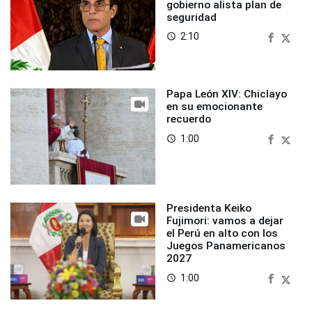
gobierno alista plan de
seguridad
2:10
access_time
Papa León XIV: Chiclayo
en su emocionante
recuerdo
1:00
access_time
Presidenta Keiko
Fujimori: vamos a dejar
el Perú en alto con los
Juegos Panamericanos
2027
1:00
access_time