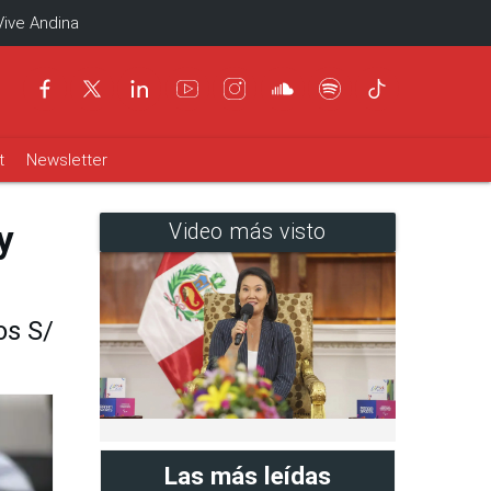
Vive Andina
t
Newsletter
y
Video más visto
os S/
Las más leídas