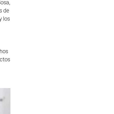
Sosa,
s de
y los
hos
uctos