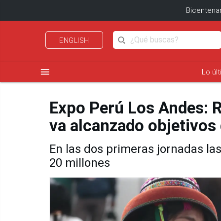
Bicentenar
ENGLISH
menu
Lo úl
Expo Perú Los Andes: R
va alcanzado objetivos
En las dos primeras jornadas la
20 millones