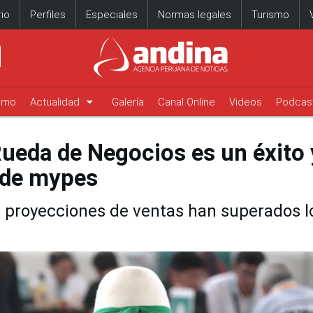
io
Perfiles
Especiales
Normas legales
Turismo
arrow_drop_down
timo
Actualidad
Galería
Canal Online
Videos
Podcas
ueda de Negocios es un éxito 
 de mypes
s proyecciones de ventas han superados l