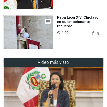
Papa León XIV: Chiclayo
en su emocionante
recuerdo
1:00
access_time
Video más visto