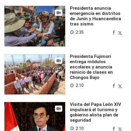
Presidenta anuncia
emergencia en distritos
de Junín y Huancavelica
tras sismo
2:35
access_time
Presidenta Fujimori
entrega módulos
escolares y anuncia
reinicio de clases en
Chongos Bajo
2:10
access_time
Visita del Papa León XIV
impulsará el turismo y
gobierno alista plan de
seguridad
2:10
access_time