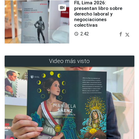
FIL Lima 2026:
presentan libro sobre
derecho laboral y
negociaciones
colectivas
2:42
access_time
Video más visto