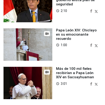
gobierno alista plan de
seguridad
2:10
access_time
Papa León XIV: Chiclayo
en su emocionante
recuerdo
1:00
access_time
Más de 100 mil fieles
recibirían a Papa León
XIV en Sacsayhuaman
3:01
access_time