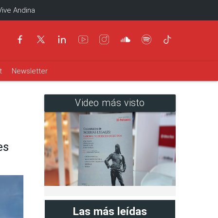
Vive Andina
t
Newsletter
Video más visto
es
Las más leídas