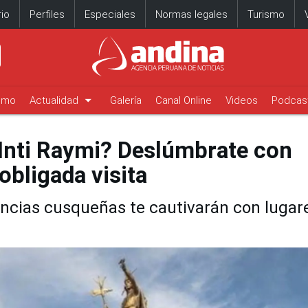
io
Perfiles
Especiales
Normas legales
Turismo
arrow_drop_down
timo
Actualidad
Galería
Canal Online
Videos
Podcas
 Inti Raymi? Deslúmbrate con
obligada visita
vincias cusqueñas te cautivarán con lugar