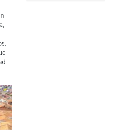
un
a,
os,
ue
dad