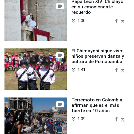
Papa León XIV: Chiclayo
en su emocionante
recuerdo
1:00
access_time
El Chimaychi sigue vivo:
niños preservan danza y
cultura de Pomabamba
1:41
access_time
Terremoto en Colombia:
afirman que es el más
fuerte en 10 años
1:09
access_time