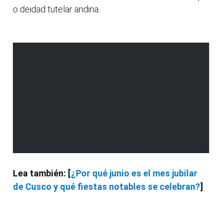
o deidad tutelar andina.
Lea también: [
¿Por qué junio es el mes jubilar
de Cusco y qué fiestas notables se celebran?
]