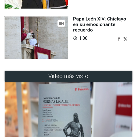
Papa León XIV: Chiclayo
en su emocionante
recuerdo
1:00
access_time
Video más visto