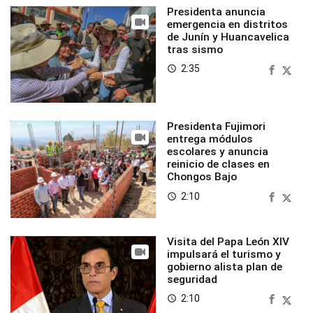
Presidenta anuncia
emergencia en distritos
de Junín y Huancavelica
tras sismo
2:35
access_time
Presidenta Fujimori
entrega módulos
escolares y anuncia
reinicio de clases en
Chongos Bajo
2:10
access_time
Visita del Papa León XIV
impulsará el turismo y
gobierno alista plan de
seguridad
2:10
access_time