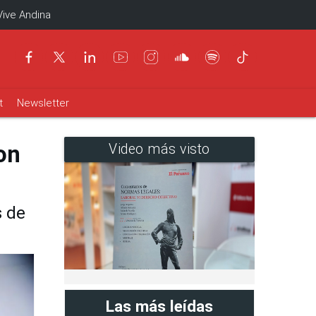
Vive Andina
t
Newsletter
on
Video más visto
s de
Las más leídas