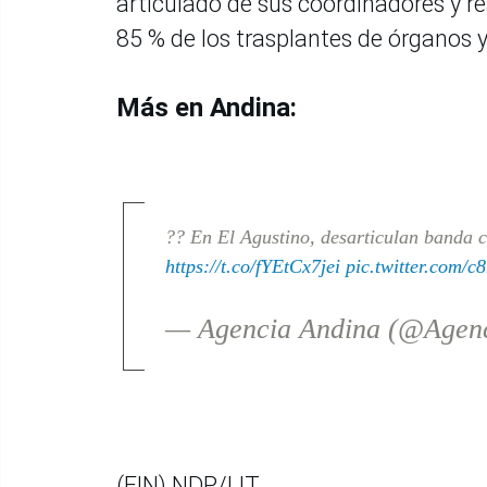
articulado de sus coordinadores y re
85 % de los trasplantes de órganos y 
Más en Andina:
?? En El Agustino, desarticulan banda 
https://t.co/fYEtCx7jei
pic.twitter.com/
— Agencia Andina (@Agen
(FIN) NDP/LIT