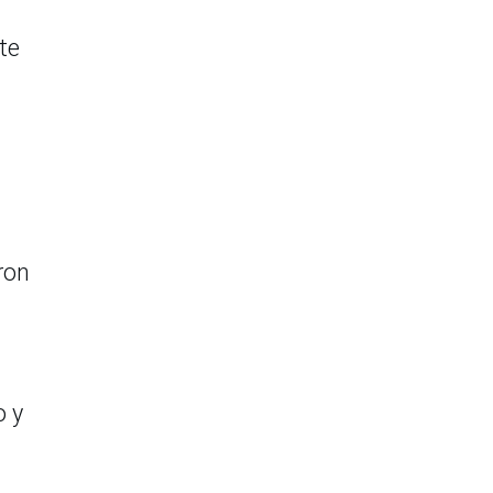
te
ron
o y