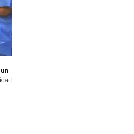
 un
lidad