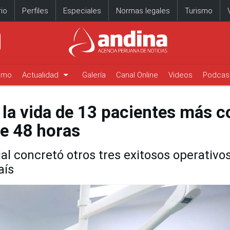
io
Perfiles
Especiales
Normas legales
Turismo
arrow_drop_down
timo
Actualidad
Galería
Canal Online
Videos
Podcas
 la vida de 13 pacientes más c
e 48 horas
al concretó otros tres exitosos operativo
aís