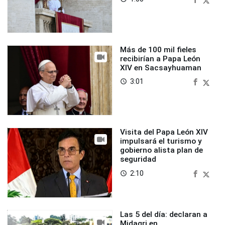
Más de 100 mil fieles
recibirían a Papa León
XIV en Sacsayhuaman
3:01
access_time
Visita del Papa León XIV
impulsará el turismo y
gobierno alista plan de
seguridad
2:10
access_time
Las 5 del día: declaran a
Midagri en