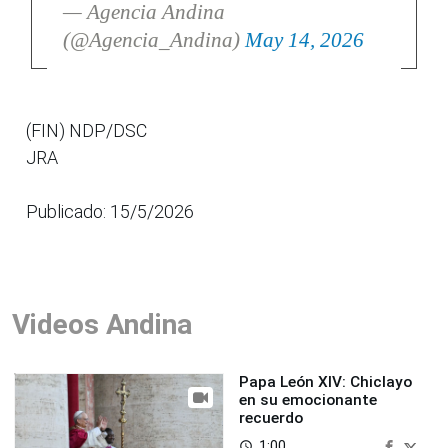
— Agencia Andina
(@Agencia_Andina)
May 14, 2026
(FIN) NDP/DSC
JRA
Publicado: 15/5/2026
Videos Andina
Papa León XIV: Chiclayo
en su emocionante
recuerdo
1:00
access_time