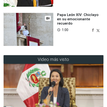
Papa León XIV: Chiclayo
en su emocionante
recuerdo
1:00
access_time
Video más visto