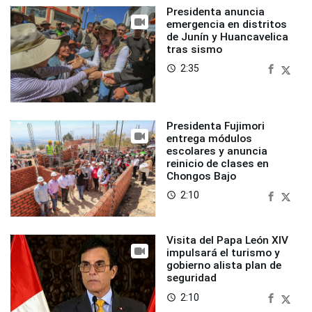
Presidenta anuncia
emergencia en distritos
de Junín y Huancavelica
tras sismo
2:35
access_time
Presidenta Fujimori
entrega módulos
escolares y anuncia
reinicio de clases en
Chongos Bajo
2:10
access_time
Visita del Papa León XIV
impulsará el turismo y
gobierno alista plan de
seguridad
2:10
access_time