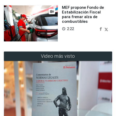
MEF propone Fondo de
Estabilización Fiscal
para frenar alza de
combustibles
2:22
access_time
Video más visto