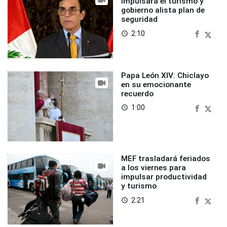
impulsará el turismo y
gobierno alista plan de
seguridad
2:10
access_time
Papa León XIV: Chiclayo
en su emocionante
recuerdo
1:00
access_time
MEF trasladará feriados
a los viernes para
impulsar productividad
y turismo
2:21
access_time