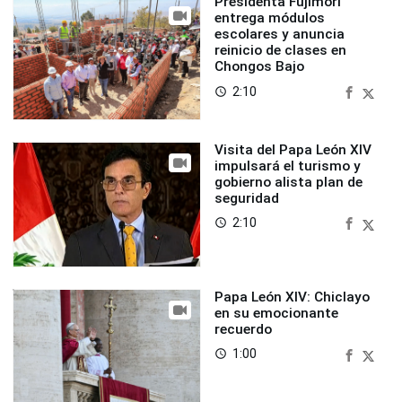
Presidenta Fujimori
entrega módulos
escolares y anuncia
reinicio de clases en
Chongos Bajo
2:10
access_time
Visita del Papa León XIV
impulsará el turismo y
gobierno alista plan de
seguridad
2:10
access_time
Papa León XIV: Chiclayo
en su emocionante
recuerdo
1:00
access_time