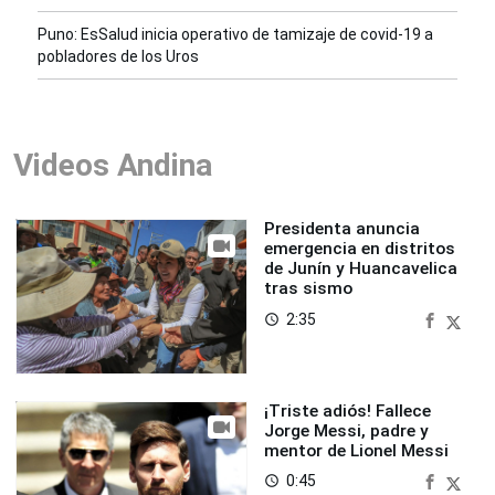
Puno: EsSalud inicia operativo de tamizaje de covid-19 a
pobladores de los Uros
Videos Andina
Presidenta anuncia
emergencia en distritos
de Junín y Huancavelica
tras sismo
2:35
access_time
¡Triste adiós! Fallece
Jorge Messi, padre y
mentor de Lionel Messi
0:45
access_time