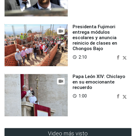
Presidenta Fujimori
entrega módulos
escolares y anuncia
reinicio de clases en
Chongos Bajo
2:10
access_time
Papa León XIV: Chiclayo
en su emocionante
recuerdo
1:00
access_time
Video más visto