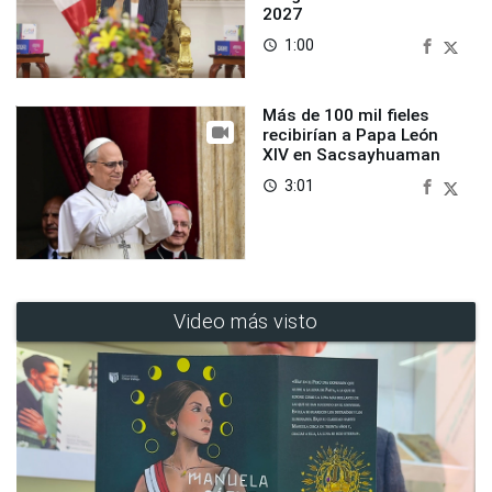
2027
1:00
access_time
Más de 100 mil fieles
recibirían a Papa León
XIV en Sacsayhuaman
3:01
access_time
Video más visto