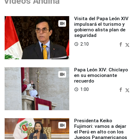
Videos Andina
Visita del Papa León XIV
impulsará el turismo y
gobierno alista plan de
seguridad
2:10
access_time
Papa León XIV: Chiclayo
en su emocionante
recuerdo
1:00
access_time
Presidenta Keiko
Fujimori: vamos a dejar
el Perú en alto con los
Juegos Panamericanos