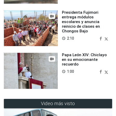
Presidenta Fujimori
entrega módulos
escolares y anuncia
reinicio de clases en
Chongos Bajo
2:10
access_time
Papa León XIV: Chiclayo
en su emocionante
recuerdo
1:00
access_time
Video más visto