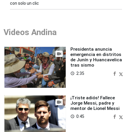
con solo un clic
Videos Andina
Presidenta anuncia
emergencia en distritos
de Junín y Huancavelica
tras sismo
2:35
access_time
¡Triste adiós! Fallece
Jorge Messi, padre y
mentor de Lionel Messi
0:45
access_time