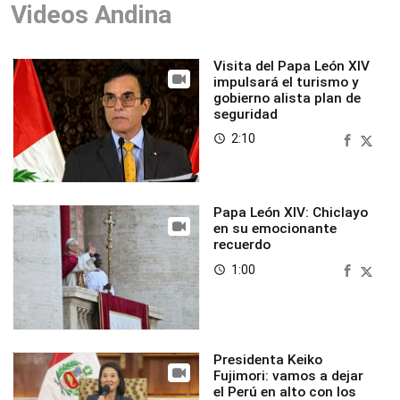
Videos Andina
Visita del Papa León XIV
impulsará el turismo y
gobierno alista plan de
seguridad
2:10
access_time
Papa León XIV: Chiclayo
en su emocionante
recuerdo
1:00
access_time
Presidenta Keiko
Fujimori: vamos a dejar
el Perú en alto con los