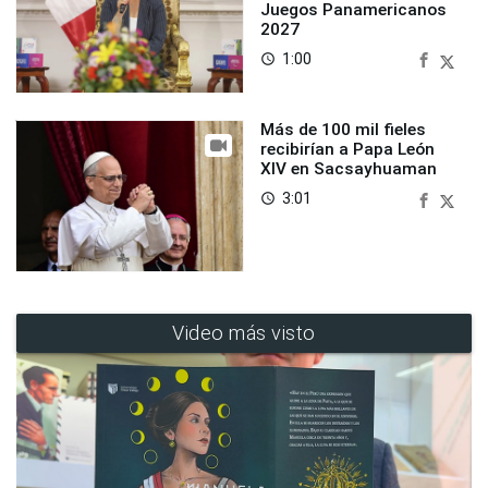
Juegos Panamericanos
2027
1:00
access_time
Más de 100 mil fieles
recibirían a Papa León
XIV en Sacsayhuaman
3:01
access_time
Video más visto