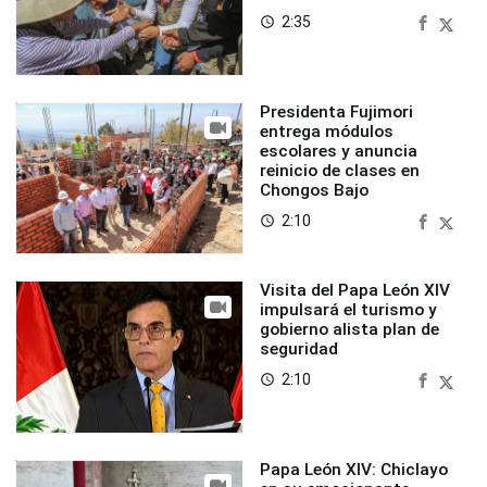
2:35
access_time
Presidenta Fujimori
entrega módulos
escolares y anuncia
reinicio de clases en
Chongos Bajo
2:10
access_time
Visita del Papa León XIV
impulsará el turismo y
gobierno alista plan de
seguridad
2:10
access_time
Papa León XIV: Chiclayo