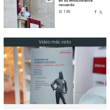
en su emocionante
recuerdo
1:00
access_time
Video más visto