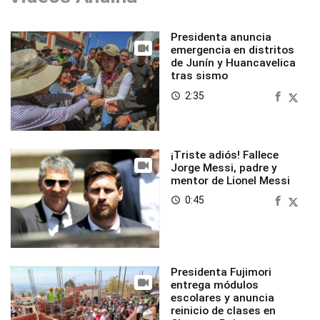
Presidenta anuncia
emergencia en distritos
de Junín y Huancavelica
tras sismo
2:35
access_time
¡Triste adiós! Fallece
Jorge Messi, padre y
mentor de Lionel Messi
0:45
access_time
Presidenta Fujimori
entrega módulos
escolares y anuncia
reinicio de clases en