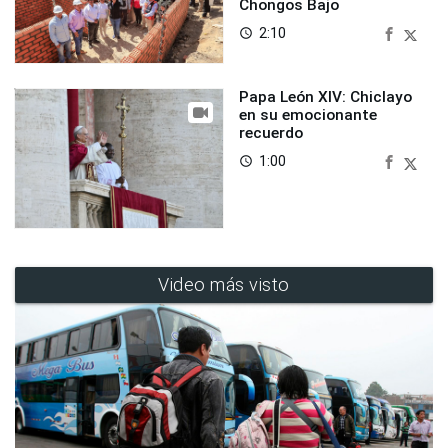
Chongos Bajo
2:10
access_time
Papa León XIV: Chiclayo
en su emocionante
recuerdo
1:00
access_time
Video más visto