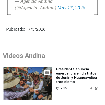
— Agencia Andina
(@Agencia_Andina)
May 17, 2026
Publicado: 17/5/2026
Videos Andina
Presidenta anuncia
emergencia en distritos
de Junín y Huancavelica
tras sismo
2:35
access_time