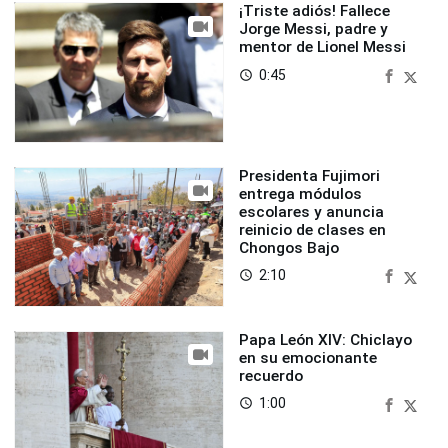
¡Triste adiós! Fallece
Jorge Messi, padre y
mentor de Lionel Messi
0:45
access_time
Presidenta Fujimori
entrega módulos
escolares y anuncia
reinicio de clases en
Chongos Bajo
2:10
access_time
Papa León XIV: Chiclayo
en su emocionante
recuerdo
1:00
access_time