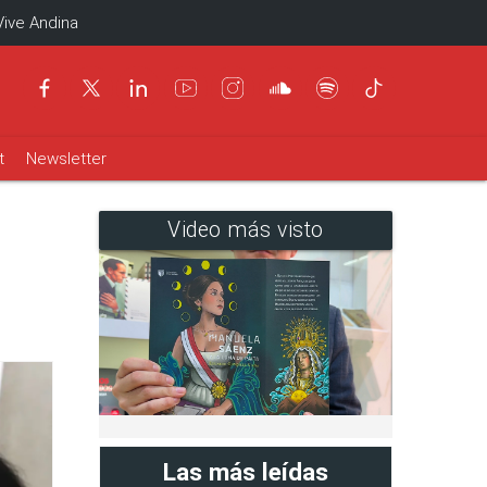
Vive Andina
t
Newsletter
Video más visto
Las más leídas