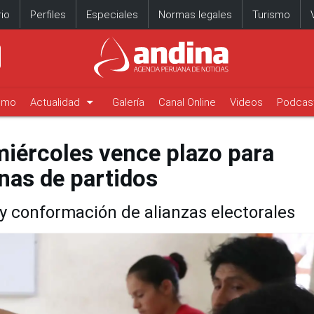
io
Perfiles
Especiales
Normas legales
Turismo
arrow_drop_down
timo
Actualidad
Galería
Canal Online
Videos
Podcas
miércoles vence plazo para
nas de partidos
 y conformación de alianzas electorales