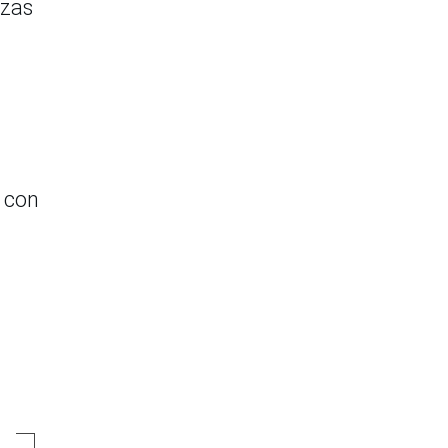
nzas
 con