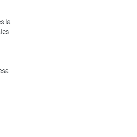
s la
ales
Mesa