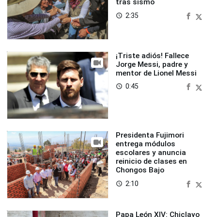
tras sismo
2:35
access_time
¡Triste adiós! Fallece
Jorge Messi, padre y
mentor de Lionel Messi
0:45
access_time
Presidenta Fujimori
entrega módulos
escolares y anuncia
reinicio de clases en
Chongos Bajo
2:10
access_time
Papa León XIV: Chiclayo