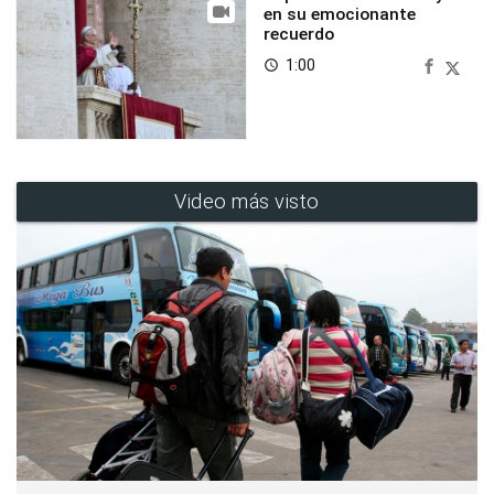
en su emocionante
recuerdo
1:00
access_time
Video más visto