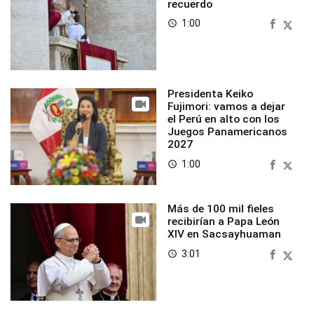
recuerdo
1:00
access_time
Presidenta Keiko
Fujimori: vamos a dejar
el Perú en alto con los
Juegos Panamericanos
2027
1:00
access_time
Más de 100 mil fieles
recibirían a Papa León
XIV en Sacsayhuaman
3:01
access_time