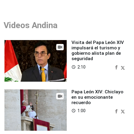
Videos Andina
Visita del Papa León XIV
impulsará el turismo y
gobierno alista plan de
seguridad
2:10
access_time
Papa León XIV: Chiclayo
en su emocionante
recuerdo
1:00
access_time