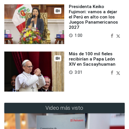
Presidenta Keiko
Fujimori: vamos a dejar
el Perú en alto con los
Juegos Panamericanos
2027
1:00
access_time
Más de 100 mil fieles
recibirían a Papa León
XIV en Sacsayhuaman
3:01
access_time
Video más visto