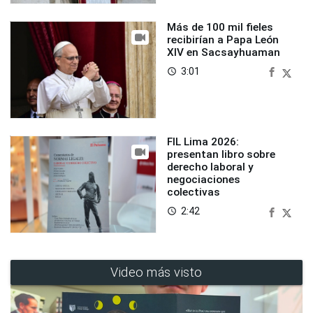
Más de 100 mil fieles
recibirían a Papa León
XIV en Sacsayhuaman
3:01
access_time
FIL Lima 2026:
presentan libro sobre
derecho laboral y
negociaciones
colectivas
2:42
access_time
Video más visto