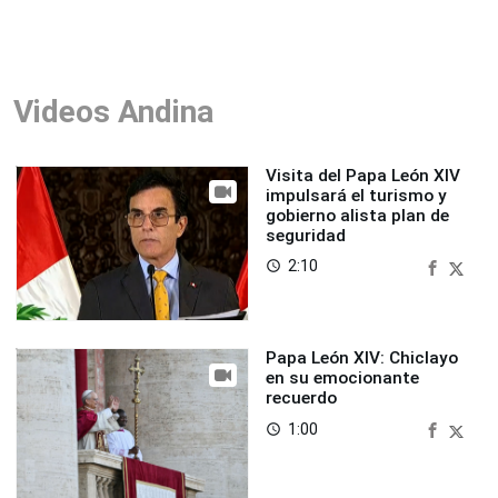
Videos Andina
Visita del Papa León XIV
impulsará el turismo y
gobierno alista plan de
seguridad
2:10
access_time
Papa León XIV: Chiclayo
en su emocionante
recuerdo
1:00
access_time