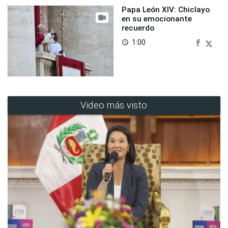
Papa León XIV: Chiclayo
en su emocionante
recuerdo
1:00
access_time
Video más visto