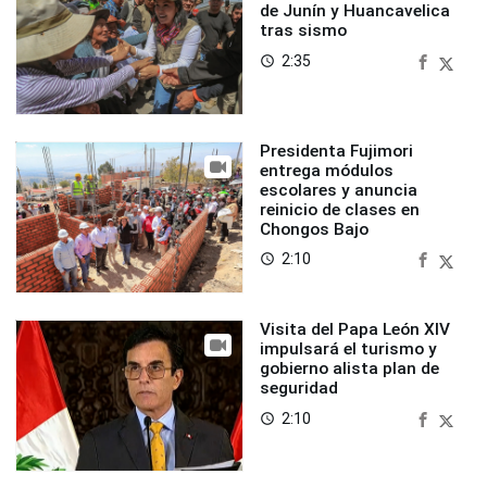
de Junín y Huancavelica
tras sismo
2:35
access_time
Presidenta Fujimori
entrega módulos
escolares y anuncia
reinicio de clases en
Chongos Bajo
2:10
access_time
Visita del Papa León XIV
impulsará el turismo y
gobierno alista plan de
seguridad
2:10
access_time