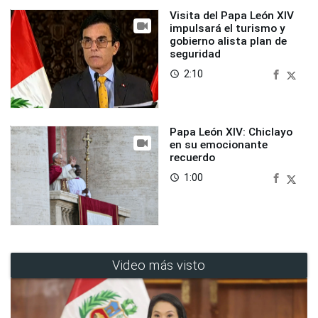
Visita del Papa León XIV
impulsará el turismo y
gobierno alista plan de
seguridad
2:10
access_time
Papa León XIV: Chiclayo
en su emocionante
recuerdo
1:00
access_time
Video más visto