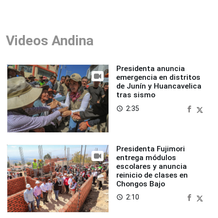
Videos Andina
Presidenta anuncia
emergencia en distritos
de Junín y Huancavelica
tras sismo
2:35
access_time
Presidenta Fujimori
entrega módulos
escolares y anuncia
reinicio de clases en
Chongos Bajo
2:10
access_time