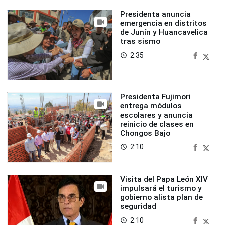
Presidenta anuncia
emergencia en distritos
de Junín y Huancavelica
tras sismo
2:35
access_time
Presidenta Fujimori
entrega módulos
escolares y anuncia
reinicio de clases en
Chongos Bajo
2:10
access_time
Visita del Papa León XIV
impulsará el turismo y
gobierno alista plan de
seguridad
2:10
access_time