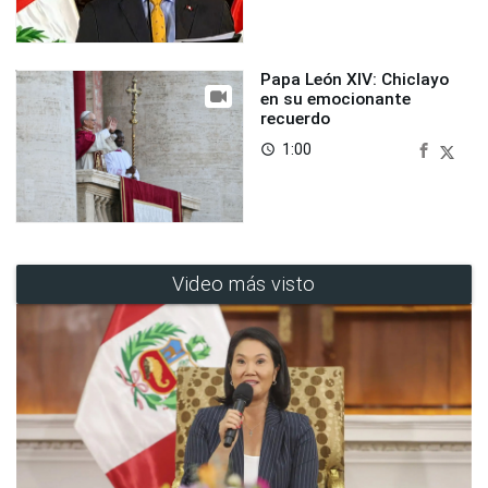
Papa León XIV: Chiclayo
en su emocionante
recuerdo
1:00
access_time
Video más visto