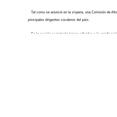
Tal como se anunció en la víspera, una Comisión de Alto N
principales dirigentes cocaleros del país.
En la reunión se tratarán temas referidos a la erradicaci
Empresa Nacional Comercializadora de la Hoja de Coca (E
(FIN) SOR/AZL
Publicado: 19/7/2005
Videos Andina