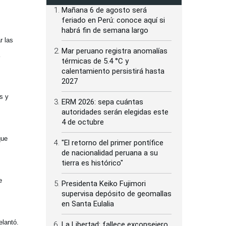
Mañana 6 de agosto será
feriado en Perú: conoce aquí si
habrá fin de semana largo
r las
Mar peruano registra anomalías
térmicas de 5.4 °C y
calentamiento persistirá hasta
2027
s y
ERM 2026: sepa cuántas
autoridades serán elegidas este
4 de octubre
que
"El retorno del primer pontífice
de nacionalidad peruana a su
tierra es histórico"
e
Presidenta Keiko Fujimori
supervisa depósito de geomallas
en Santa Eulalia
elantó.
La Libertad: fallece exconsejero