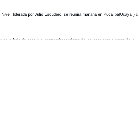
ivel, liderada por Julio Escudero, se reunirá mañana en Pucallpa(Ucayali) c
ón de la hoja de coca y el reempadronamiento de los cocaleros a cargo de la
naco).