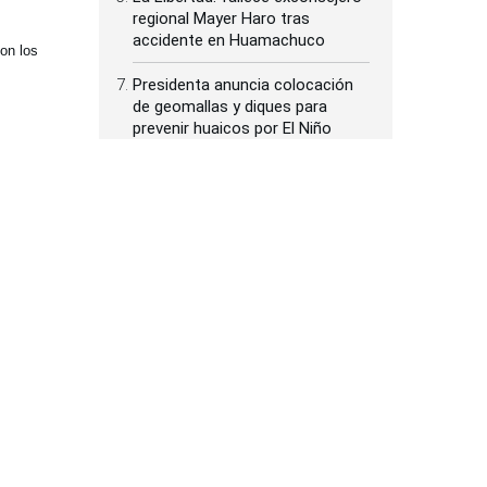
regional Mayer Haro tras
accidente en Huamachuco
on los
Presidenta anuncia colocación
de geomallas y diques para
prevenir huaicos por El Niño
Papa León XIV en Perú: canciller
confirma Misa de Acción de
Gracias en Base Las Palmas
Simone Biles ensaya su mejor
español en el Cusco: "El Perú es
fantástico" [videos]
Visita al Perú del papa León XIV:
presidenta Fujimori lo recibirá en
Palacio de Gobierno