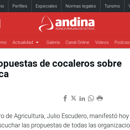
io
Perfiles
Especiales
Normas legales
Turismo
arrow_drop_down
timo
Actualidad
Galería
Canal Online
Videos
Podcas
opuestas de cocaleros sobre
ca
ro de Agricultura, Julio Escudero, manifestó hoy
 escuchar las propuestas de todas las organizaci