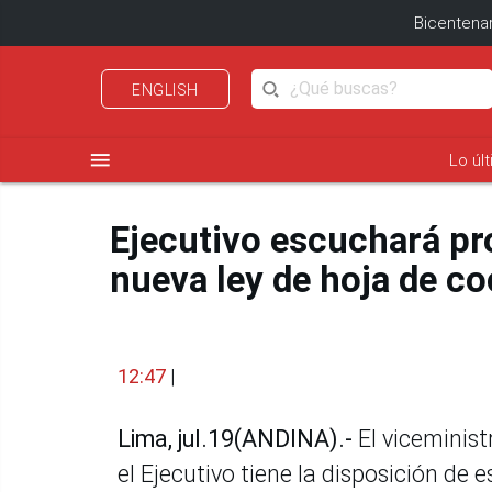
Bicentenar
ENGLISH
menu
Lo úl
Ejecutivo escuchará pr
nueva ley de hoja de co
12:47
|
Lima, jul.19(ANDINA).-
El viceminist
el Ejecutivo tiene la disposición de