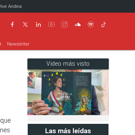
Vive Andina
t
Newsletter
Video más visto
 que
ones
Las más leídas