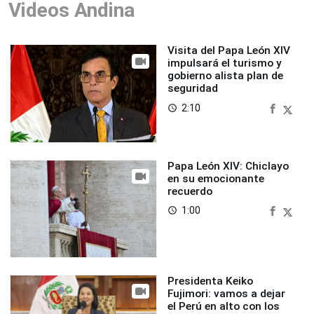
Videos Andina
Visita del Papa León XIV
impulsará el turismo y
gobierno alista plan de
seguridad
2:10
access_time
Papa León XIV: Chiclayo
en su emocionante
recuerdo
1:00
access_time
Presidenta Keiko
Fujimori: vamos a dejar
el Perú en alto con los