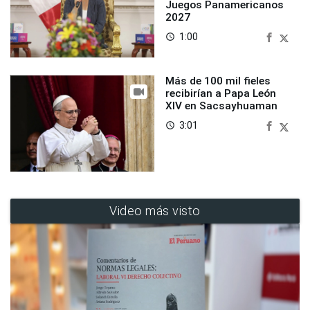
Juegos Panamericanos
2027
1:00
access_time
Más de 100 mil fieles
recibirían a Papa León
XIV en Sacsayhuaman
3:01
access_time
Video más visto