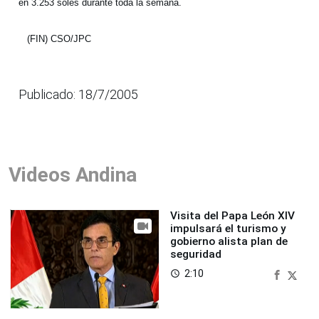
en 3.253 soles durante toda la semana.
(FIN) CSO/JPC
Publicado: 18/7/2005
Videos Andina
Visita del Papa León XIV
impulsará el turismo y
gobierno alista plan de
seguridad
2:10
access_time