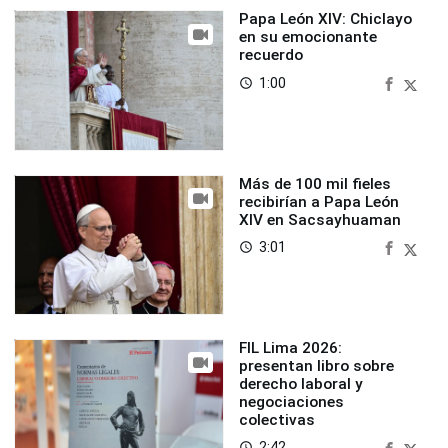
Papa León XIV: Chiclayo
en su emocionante
recuerdo
1:00
access_time
Más de 100 mil fieles
recibirían a Papa León
XIV en Sacsayhuaman
3:01
access_time
FIL Lima 2026:
presentan libro sobre
derecho laboral y
negociaciones
colectivas
2:42
access_time