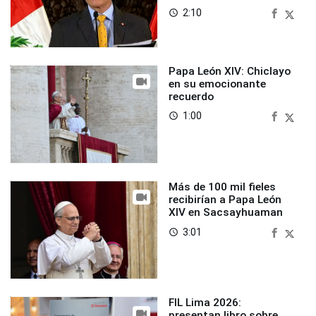
2:10
access_time
Papa León XIV: Chiclayo
en su emocionante
recuerdo
1:00
access_time
Más de 100 mil fieles
recibirían a Papa León
XIV en Sacsayhuaman
3:01
access_time
FIL Lima 2026:
presentan libro sobre