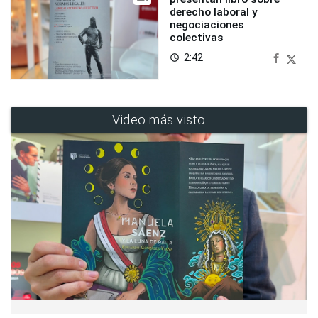
derecho laboral y
negociaciones
colectivas
2:42
access_time
Video más visto