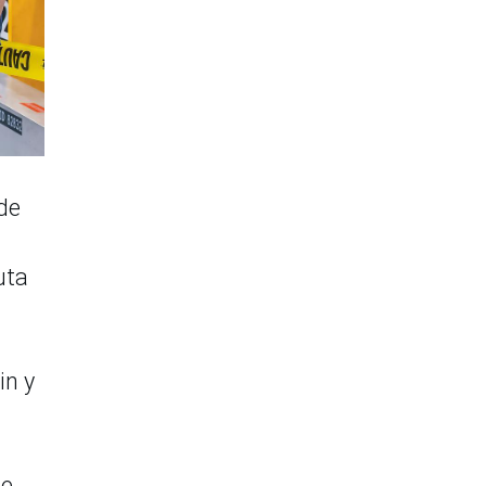
de
uta
in y
ue