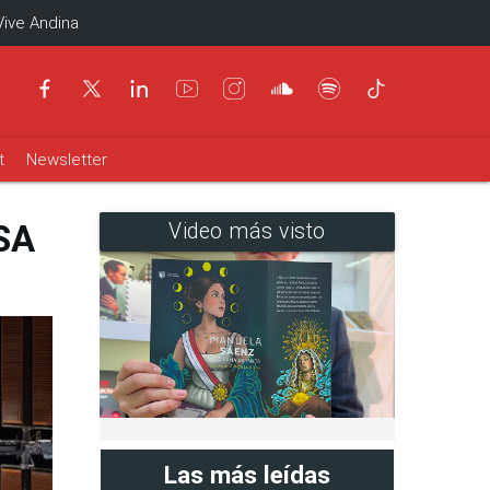
Vive Andina
t
Newsletter
ASA
Video más visto
Las más leídas