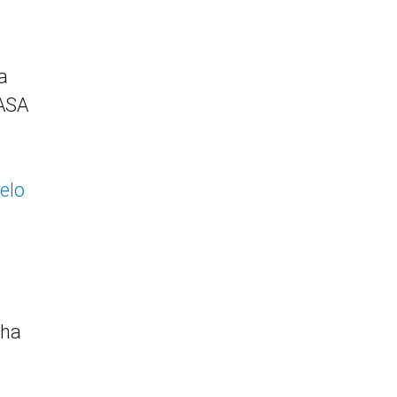
a
NASA
elo
 ha