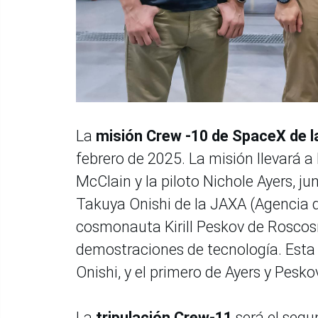
La
misión Crew -10 de SpaceX de 
febrero de 2025. La misión llevará 
McClain y la piloto Nichole Ayers, ju
Takuya Onishi de la JAXA (Agencia d
cosmonauta Kirill Peskov de Roscosmo
demostraciones de tecnología. Esta 
Onishi, y el primero de Ayers y Pesko
La
tripulación Crew-11
será el segu