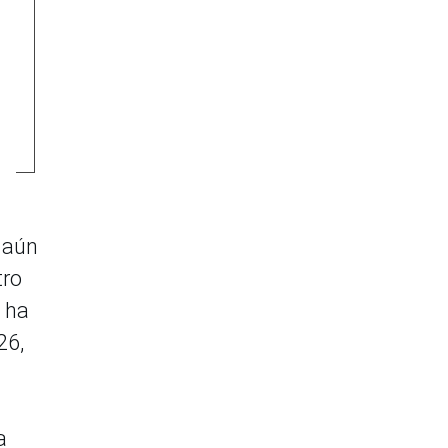
y aún
tro
e ha
26,
a