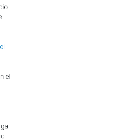
cio
e
el
n el
rga
io