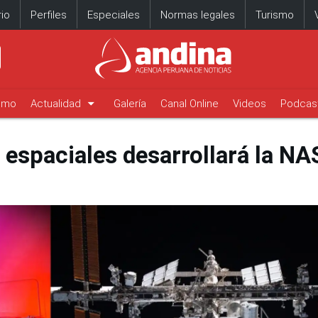
io
Perfiles
Especiales
Normas legales
Turismo
arrow_drop_down
timo
Actualidad
Galería
Canal Online
Videos
Podcas
espaciales desarrollará la N