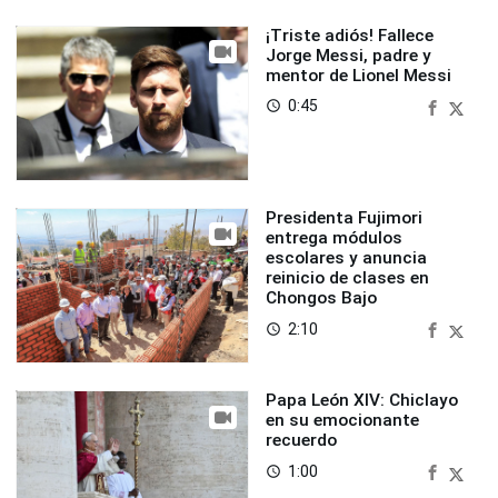
¡Triste adiós! Fallece
Jorge Messi, padre y
mentor de Lionel Messi
0:45
access_time
Presidenta Fujimori
entrega módulos
escolares y anuncia
reinicio de clases en
Chongos Bajo
2:10
access_time
Papa León XIV: Chiclayo
en su emocionante
recuerdo
1:00
access_time