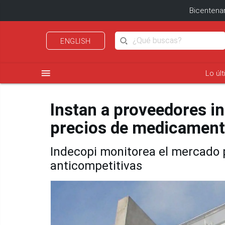
Bicentenar
ENGLISH
menu
Lo úl
Instan a proveedores i
precios de medicament
Indecopi monitorea el mercado p
anticompetitivas