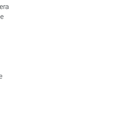
era
de
e