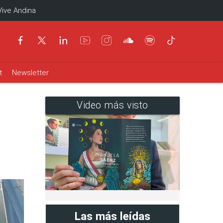
Vive Andina
t
Newsletter
Video más visto
Las más leídas