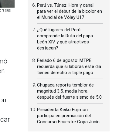
Perú vs. Túnez: Hora y canal
bre sus
para ver el debut de la bicolor en
el Mundial de Vóley U17
¿Qué lugares del Perú
comprende la Ruta del papa
León XIV y qué atractivos
destacan?
rmó
Feriado 6 de agosto: MTPE
recuerda que si laboras este día
en
tienes derecho a triple pago
Chupaca reporta temblor de
magnitud 3.5, media hora
después del fuerte sismo de 5.0
con
Presidenta Keiko Fujimori
participa en premiación del
ndar
Concurso Ecuestre Copa Junín