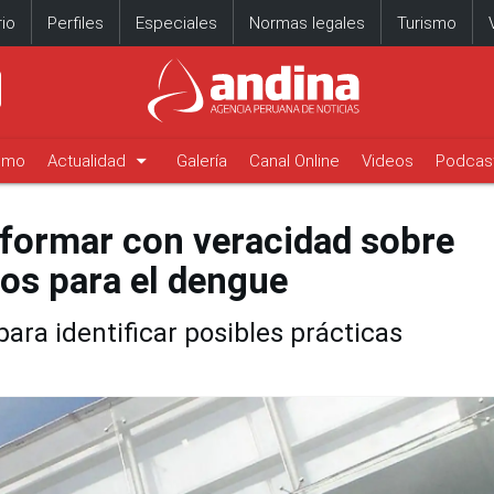
io
Perfiles
Especiales
Normas legales
Turismo
arrow_drop_down
timo
Actualidad
Galería
Canal Online
Videos
Podcas
nformar con veracidad sobre
os para el dengue
ara identificar posibles prácticas