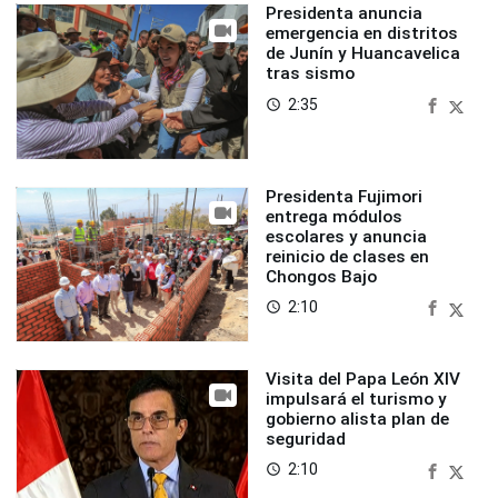
Presidenta anuncia
emergencia en distritos
de Junín y Huancavelica
tras sismo
2:35
access_time
Presidenta Fujimori
entrega módulos
escolares y anuncia
reinicio de clases en
Chongos Bajo
2:10
access_time
Visita del Papa León XIV
impulsará el turismo y
gobierno alista plan de
seguridad
2:10
access_time