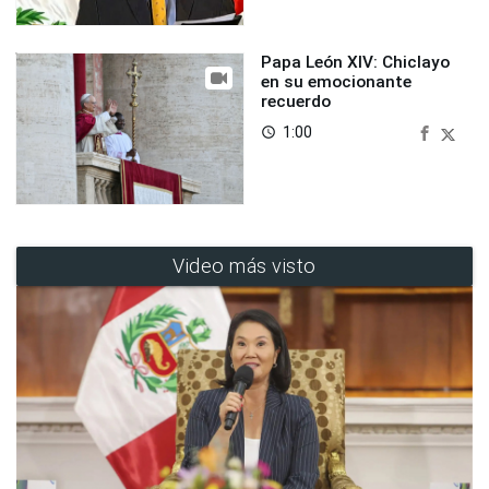
Papa León XIV: Chiclayo
en su emocionante
recuerdo
1:00
access_time
Video más visto