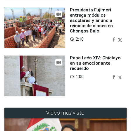
Presidenta Fujimori
entrega módulos
escolares y anuncia
reinicio de clases en
Chongos Bajo
2:10
access_time
Papa León XIV: Chiclayo
en su emocionante
recuerdo
1:00
access_time
Video más visto