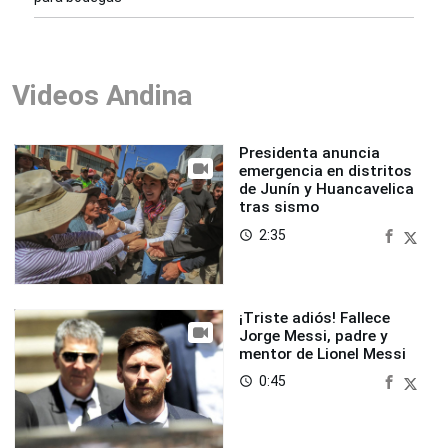
Videos Andina
Presidenta anuncia
emergencia en distritos
de Junín y Huancavelica
tras sismo
2:35
access_time
¡Triste adiós! Fallece
Jorge Messi, padre y
mentor de Lionel Messi
0:45
access_time