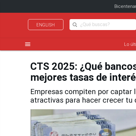
Bicentenar
ENGLISH
menu
Lo úl
CTS 2025: ¿Qué bancos,
mejores tasas de inter
Empresas compiten por captar l
atractivas para hacer crecer tu 