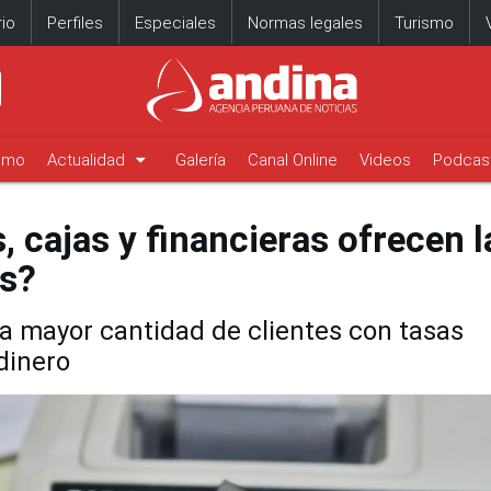
io
Perfiles
Especiales
Normas legales
Turismo
arrow_drop_down
timo
Actualidad
Galería
Canal Online
Videos
Podcas
 cajas y financieras ofrecen l
és?
a mayor cantidad de clientes con tasas
dinero