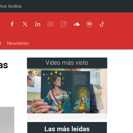
Vive Andina
t
Newsletter
as
Video más visto
Las más leídas