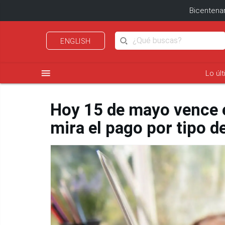
Bicentenar
ENGLISH
menu
Lo úl
Hoy 15 de mayo vence e
mira el pago por tipo 