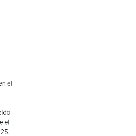
en el
eldo
e el
025.