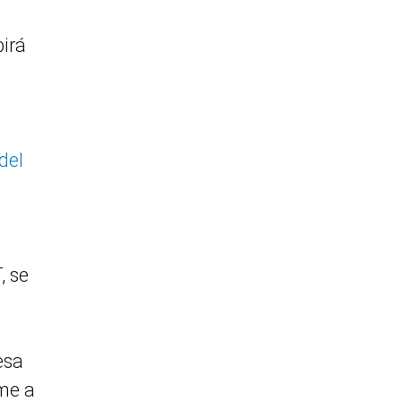
birá
del
, se
esa
me a