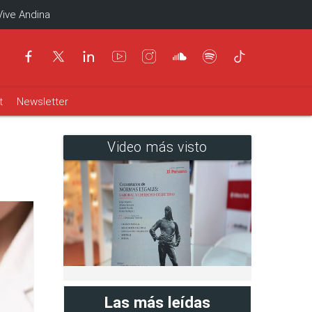
Vive Andina
t
Newsletter
Video más visto
Las más leídas