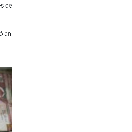
es de
ó en