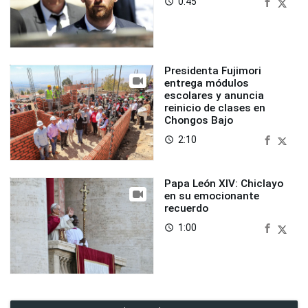
0:45
access_time
Presidenta Fujimori
entrega módulos
escolares y anuncia
reinicio de clases en
Chongos Bajo
2:10
access_time
Papa León XIV: Chiclayo
en su emocionante
recuerdo
1:00
access_time