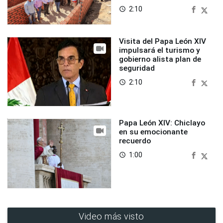
2:10
access_time
Visita del Papa León XIV
impulsará el turismo y
gobierno alista plan de
seguridad
2:10
access_time
Papa León XIV: Chiclayo
en su emocionante
recuerdo
1:00
access_time
Video más visto