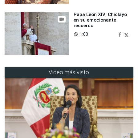
Papa León XIV: Chiclayo
en su emocionante
recuerdo
1:00
access_time
Video más visto