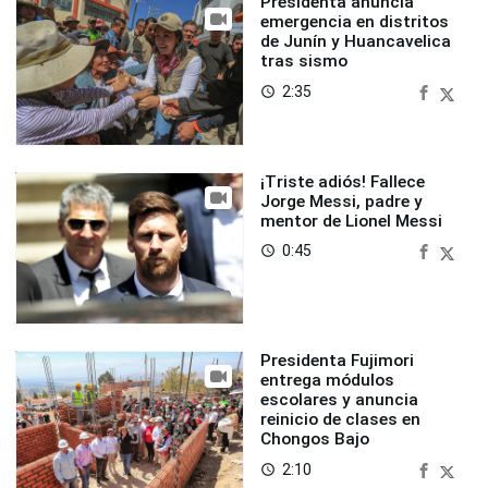
Presidenta anuncia
emergencia en distritos
de Junín y Huancavelica
tras sismo
2:35
access_time
¡Triste adiós! Fallece
Jorge Messi, padre y
mentor de Lionel Messi
0:45
access_time
Presidenta Fujimori
entrega módulos
escolares y anuncia
reinicio de clases en
Chongos Bajo
2:10
access_time